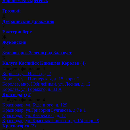
Воронеж
Воскресенск
Г
Грозный
Д
Дзержинский
Дрожжино
Е
Екатеринбург
Ж
Жуковский
З
Зеленогорск
Зеленоград
Златоуст
К
Калуга
Каспийск
Кинешма
Королев
(4)
Найдено филиалов: 4
Королев, ул. Исаева, д. 7
Королев, ул. Пионерская, д. 15, корп. 2
Королев, мкр. Юбилейный, ул. Лесная, д. 12
Королев, ул. Горького, д. 33 А
Краснодар
(4)
Найдено филиалов: 4
Краснодар, ул. Будённого, д. 129
Краснодар, ул.Григория Булгакова, д.7 к.1
Краснодар, ул. Казбекская, д. 17
Краснодар, ул. Красных Партизан, д. 1/4, корп. 9
Красногорск
(2)