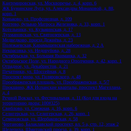
Кантемировская, ул. Москворечье, д. 4, корп. 6
ЖК Бунинские Луга, ул. Александры Монаховой, д. 88,
корп. 1
Коньково, ул. Профсоюзная, д. 109
Коптево, бульвар Матроса Железняка, д. 33, корп. 1
Котельники, ул. Кузьминская, д. 17
Лухмановская, ул. Святоозерская, д. 13
Медведково, проезд Дежнёва, д. 23
Полежаевская, Карамышевская набережная, д. 2 А
Некрасовка, ул. Недорубова, д. 28
Октябрьская, ул. Большая Якиманка, д. 32
Октябрьское Поле, ул. Народного Ополчения, д. 42, корп. 1
Отрадное, ул. Декабристов, д. 21
Печатники, ул. Шоссейная, д. 8
Проспект мира, ул. Гиляровского, д. 48
Преображенская площадь, ул. Преображенская, д. 5/7
Прокшино, ЖК Испанские кварталы, проспект Магеллана,
д. 4
Речной Вокзал, ул. Фестивальная, д. 11 (Код для входа на
территорию двора: 100#325)
Свиблово, ул. Снежная, д. 16, корп. 6
Селигерская, ул. Селигерская, д. 26, корп. 1
Семеновская, ул. Щербаковская, д. 58
Чертаново, Балаклавский проспект, вл. 5 а, стр. 12, этаж 2
Шелепиха, Шмитовский проезд, д. 39, корп. 1