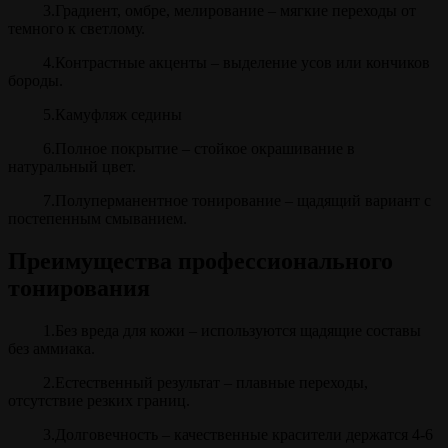
3.Градиент, омбре, мелирование – мягкие переходы от
темного к светлому.
4.Контрастные акценты – выделение усов или кончиков
бороды.
5.Камуфляж седины
6.Полное покрытие – стойкое окрашивание в
натуральный цвет.
7.Полуперманентное тонирование – щадящий вариант с
постепенным смыванием.
Преимущества профессионального
тонирования
1.Без вреда для кожи – используются щадящие составы
без аммиака.
2.Естественный результат – плавные переходы,
отсутствие резких границ.
3.Долговечность – качественные красители держатся 4-6