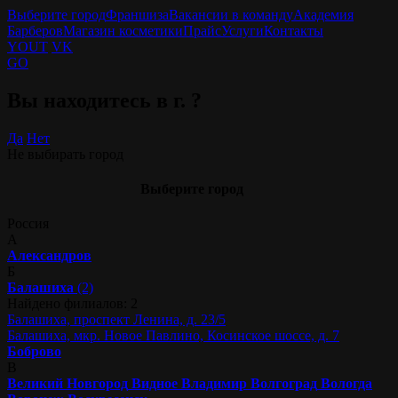
Выберите город
Франшиза
Вакансии в команду
Академия
Барберов
Магазин косметики
Прайс
Услуги
Контакты
YOUT
VK
GO
Вы находитесь в г.
?
Да
Нет
Не выбирать город
Выберите город
Россия
А
Александров
Б
Балашиха
(2)
Найдено филиалов: 2
Балашиха, проспект Ленина, д. 23/5
Балашиха, мкр. Новое Павлино, Косинское шоссе, д. 7
Боброво
В
Великий Новгород
Видное
Владимир
Волгоград
Вологда