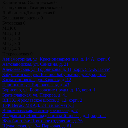
Калининско-Солнцевская
0
Серпуховско-Тимирязевская
0
Люблинско-Дмитровская
0
Большая кольцевая
0
Бутовская
0
МЦК
0
МЦД-1
0
МЦД-2
0
МЦД-3
0
МЦД-4
0
Некрасовская
0
Авиамоторная, ул. Красноказарменная, д. 14 А, корп. 6
Автозаводская, ул. Сайкина, д. 21
Алексеевская, ул. Годовикова, д. 11, корп. 5 (ЖК iLove)
Бабушкинская, ул. Лётчика Бабушкина, д. 39, корп. 3
Багратионовская, ул. Барклая, д. 12
Царицыно, ул. Бирюлевская, д. 43
Борисово, ул. Борисовские пруды, д. 18, корп. 1
Братиславская, ул. Перерва, д. 41
ВДНХ, Ярославское шоссе, д. 12, корп. 2
ТРК Вегас, МКАД, 24-й километр, 1
Волоколамская, Пятницкое шоссе, д. 7
Владыкино, Нововладыкинский проезд, д. 1, корп. 2
Жулебино, 3-е Почтовое отделение, д. 76
Щелковская, ул. 3-я Парковая, д. 61