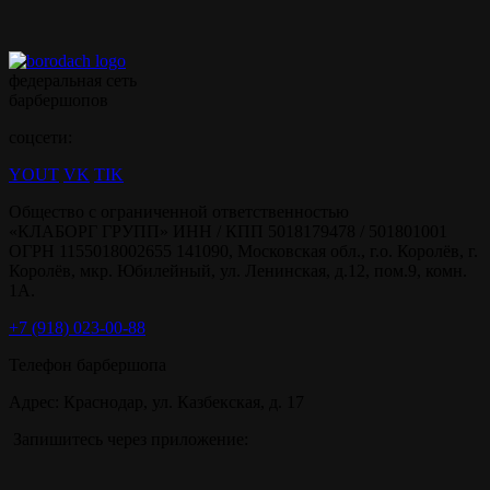
федеральная сеть
барбершопов
соцсети:
YOUT
VK
TIK
Общество с ограниченной ответственностью
«КЛАБОРГ ГРУПП» ИНН / КПП 5018179478 / 501801001
ОГРН 1155018002655 141090, Московская обл., г.о. Королёв, г.
Королёв, мкр. Юбилейный, ул. Ленинская, д.12, пом.9, комн.
1А.
+7 (918) 023-00-88
Телефон барбершопа
Адрес: Краснодар, ул. Казбекская, д. 17
Запишитесь через приложение: