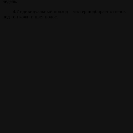
недель.
4.Индивидуальный подход – мастер подбирает оттенок
под тон кожи и цвет волос.
Прайс
Камуфляж, тонирование
30 мин.
от 500 ₽
бороды
Внимание!
Цены на сайте и барбершопе могут различаться, узнавайте
точную цену у администратора!
Полный список услуг
Записаться на стрижку
Записываться на ваши
любимые услуги стало
ещё проще с
мобильным
приложением borodach