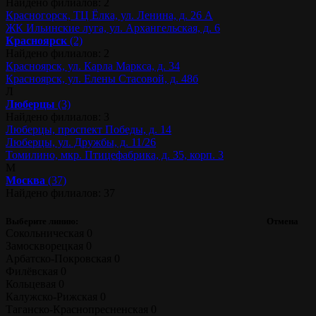
Найдено филиалов: 2
Красногорск, ТЦ Ёлка, ул. Ленина, д. 26 А
ЖК Ильинские луга, ул. Архангельская, д. 6
Красноярск
(2)
Найдено филиалов: 2
Красноярск, ул. Карла Маркса, д. 34
Красноярск, ул. Елены Стасовой, д. 48б
Л
Люберцы
(3)
Найдено филиалов: 3
Люберцы, проспект Победы, д. 14
Люберцы, ул. Дружбы, д. 11/26
Томилино, мкр. Птицефабрика, д. 35, корп. 3
М
Москва
(37)
Найдено филиалов: 37
Выберите линию:
Отмена
Сокольническая
0
Замоскворецкая
0
Арбатско-Покровская
0
Филёвская
0
Кольцевая
0
Калужско-Рижская
0
Таганско-Краснопресненская
0