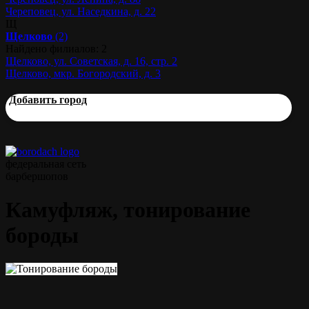
Череповец, ул. Наседкина, д. 22
Щ
Щелково
(2)
Найдено филиалов: 2
Щелково, ул. Советская, д. 16, стр. 2
Щелково, мкр. Богородский, д. 3
Добавить город
федеральная сеть
барбершопов
Камуфляж, тонирование
бороды